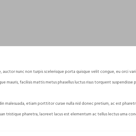
, auctor nunc non turpis scelerisque porta quisque velit congue, eu orci va
 mauris, facilisis mattis metus phasellus luctus risus torquent suspendisse 
tudin malesuada, etiam porttitor curae nulla nisl donec pretium, ac est pharetr
san tristique pharetra, laoreet lacus est elementum ac tellus lectus urna con