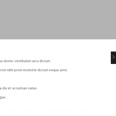
rius donec vestibulum arcu dictum.
proin nibh proin molestie dictum neque ante.
a dui et accumsan varius.
gue.