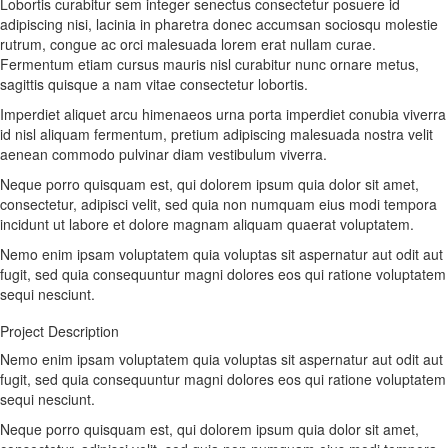
Lobortis curabitur sem integer senectus consectetur posuere id
adipiscing nisi, lacinia in pharetra donec accumsan sociosqu molestie
rutrum, congue ac orci malesuada lorem erat nullam curae.
Fermentum etiam cursus mauris nisl curabitur nunc ornare metus,
sagittis quisque a nam vitae consectetur lobortis.
Imperdiet aliquet arcu himenaeos urna porta imperdiet conubia viverra
id nisl aliquam fermentum, pretium adipiscing malesuada nostra velit
aenean commodo pulvinar diam vestibulum viverra.
Neque porro quisquam est, qui dolorem ipsum quia dolor sit amet,
consectetur, adipisci velit, sed quia non numquam eius modi tempora
incidunt ut labore et dolore magnam aliquam quaerat voluptatem.
Nemo enim ipsam voluptatem quia voluptas sit aspernatur aut odit aut
fugit, sed quia consequuntur magni dolores eos qui ratione voluptatem
sequi nesciunt.
Project Description
Nemo enim ipsam voluptatem quia voluptas sit aspernatur aut odit aut
fugit, sed quia consequuntur magni dolores eos qui ratione voluptatem
sequi nesciunt.
Neque porro quisquam est, qui dolorem ipsum quia dolor sit amet,